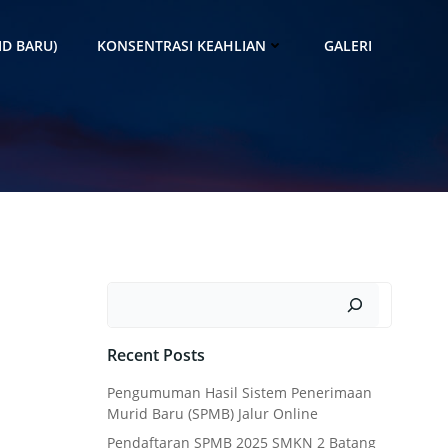
D BARU)
KONSENTRASI KEAHLIAN
GALERI
Search
Recent Posts
Pengumuman Hasil Sistem Penerimaan
Murid Baru (SPMB) Jalur Online
Pendaftaran SPMB 2025 SMKN 2 Batang