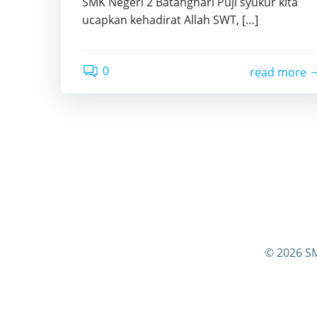
SMK Negeri 2 Batanghari Puji syukur kita
ucapkan kehadirat Allah SWT, […]
0
read more
© 2026 SM