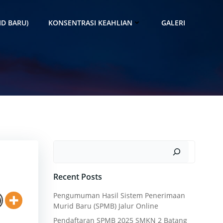
D BARU)
KONSENTRASI KEAHLIAN
GALERI
Search
Recent Posts
Pengumuman Hasil Sistem Penerimaan
Murid Baru (SPMB) Jalur Online
Pendaftaran SPMB 2025 SMKN 2 Batang