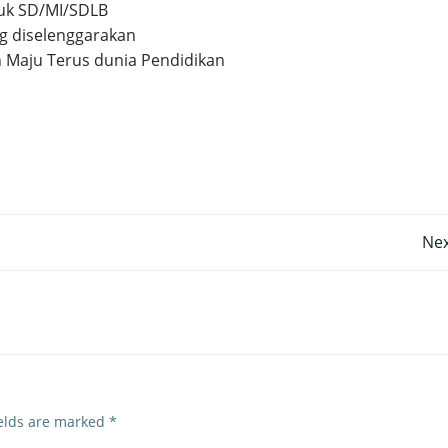
tuk SD/MI/SDLB
ng diselenggarakan
 Maju Terus dunia Pendidikan
Post
Nex
navigation
ields are marked
*