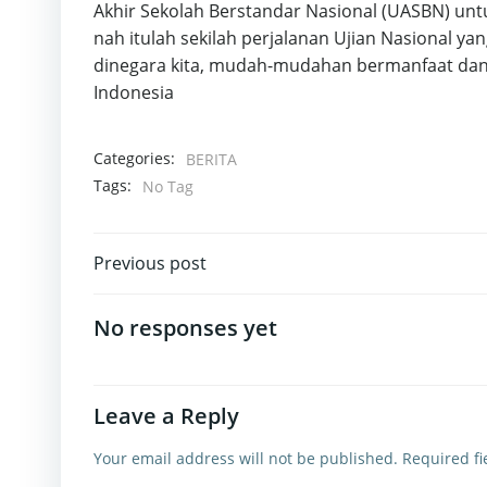
Akhir Sekolah Berstandar Nasional (UASBN) un
nah itulah sekilah perjalanan Ujian Nasional ya
dinegara kita, mudah-mudahan bermanfaat dan
Indonesia
Categories:
BERITA
Tags:
No Tag
Post
Previous post
navigation
No responses yet
Leave a Reply
Your email address will not be published.
Required f