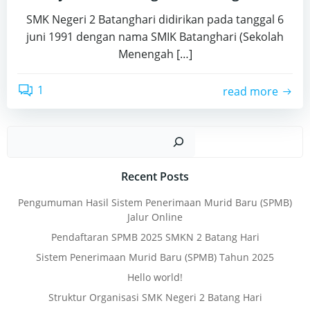
SMK Negeri 2 Batanghari didirikan pada tanggal 6
juni 1991 dengan nama SMIK Batanghari (Sekolah
Menengah […]
1
read more
Sear
Recent Posts
Pengumuman Hasil Sistem Penerimaan Murid Baru (SPMB)
Jalur Online
Pendaftaran SPMB 2025 SMKN 2 Batang Hari
Sistem Penerimaan Murid Baru (SPMB) Tahun 2025
Hello world!
Struktur Organisasi SMK Negeri 2 Batang Hari