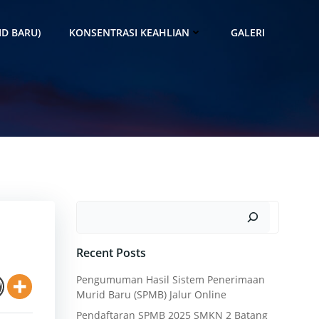
D BARU)
KONSENTRASI KEAHLIAN
GALERI
Search
Recent Posts
Pengumuman Hasil Sistem Penerimaan
Murid Baru (SPMB) Jalur Online
Pendaftaran SPMB 2025 SMKN 2 Batang