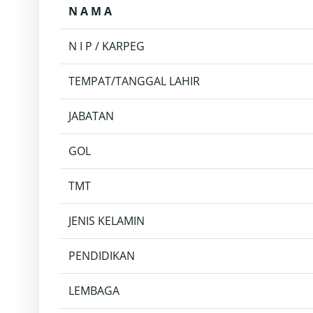
N A M A
N I P / KARPEG
TEMPAT/TANGGAL LAHIR
JABATAN
GOL
TMT
JENIS KELAMIN
PENDIDIKAN
LEMBAGA