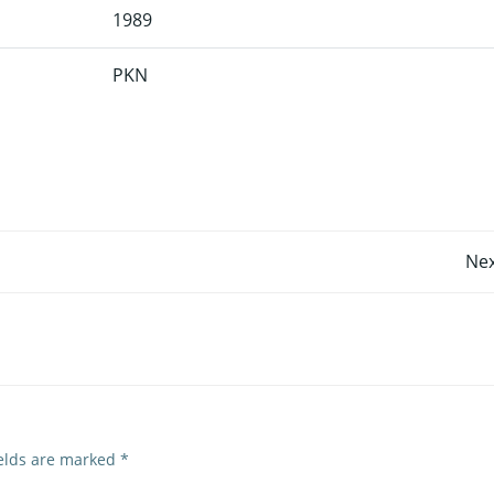
1989
PKN
Post
Nex
navigation
ields are marked
*