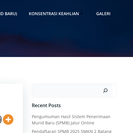
D BARU)
KONSENTRASI KEAHLIAN
GALERI
Search
Recent Posts
Pengumuman Hasil Sistem Penerimaan
Murid Baru (SPMB) Jalur Online
Pendaftaran SPMB 2025 SMKN 2 Batang