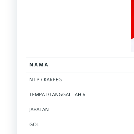
N A M A
N I P / KARPEG
TEMPAT/TANGGAL LAHIR
JABATAN
GOL